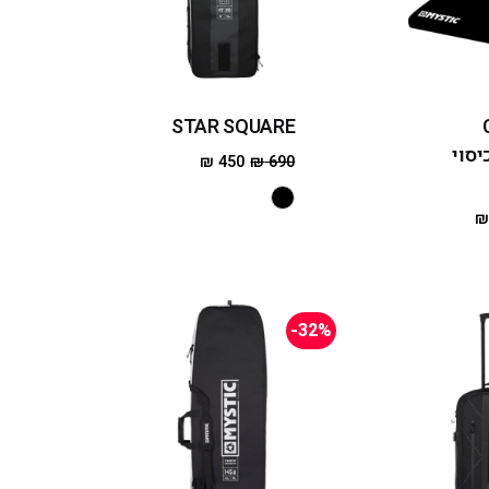
STAR SQUARE
 - כיסוי
₪
450
₪
690
-32%