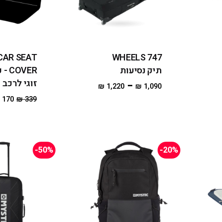
CAR SEAT
747 WHEELS
תיק נסיעות
COVER
זוגי לרכב
–
₪
1,220
₪
1,090
₪
170
₪
339
-50%
-20%