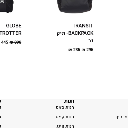
GLOBE
TRANSIT
BACKPACK- תיק
TROTTER
גב
₪
445
₪
890
₪
235
₪
295
חנות
ק
חנות סאפ
ק
מי כיף
חנות קייט
ק
חנות ווינג
ק