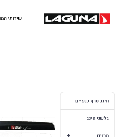
שירותי המו
ווינג סרף כנפיים
גלשני ווינג
+
תרנים