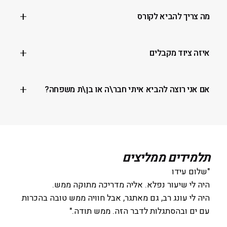
קורס הגלישה מתקיים ב- 2 מקומות:
מה צריך להביא לקורס
חוף- הסי פאלאס ( גבול בת-ים יפו)
חוף -תאיו ( גבול בת-ים ראשון)
בגד ים, מגבת, משהו לשתות ואנרגיות בשמים
איזה ציוד מקבלים
גלשן לימודי סופט- עשוי מחומרים רכים, המתקדם ביותר
אם אני רוצה להביא איתי חבר\ה או בן\ת משפחה?
בשוק + חליפה/חולצה גלישה בהתאם לעונה
בשמחה! אנחנו מאמינים שביחד יותר כיף!
ראו מחירון שיעורים
תלמידים ממליצים
"שלום עידו
היה לי שיעור נפלא. אליה מדריכה מתוקה ממש.
היה לי עונג רב, גם מאתגר, אבל חוויה ממש טובה בהכרות
עם ים ובהסתגלות לדבר הזה. ממש תודה."