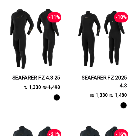
-11%
-10%
25 SEAFARER FZ 4.3
SEAFARER FZ 2025
4.3
₪
1,330
₪
1,490
₪
1,330
₪
1,480
-21%
-16%