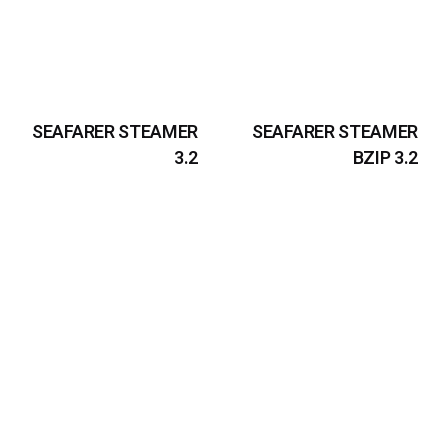
SEAFARER STEAMER
SEAFARER STEAMER
3.2
BZIP 3.2
₪
990
₪
1,390
₪
990
₪
1,390
-31%
-42%