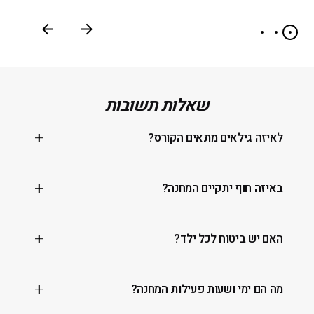
שאלות תשובות
לאיזה גילאים מתאים הקורס?
הקורס מתאים לגילאים 14-65 (ניתן ללמוד בגילאים
באיזה חוף יתקיים המחנה?
צעירים יותר לשם כך יש לבדוק ספציפית מול המועדון)
מחנה הגלישה יתקיים בחוף תאיו בת–ים.
האם יש ביטוח לכל ילד?
ביטוח מלא לכל תלמיד
מה הם ימי ושעות פעילות המחנה?