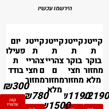
הירשמו עכשיו
קייטנ
קייטנ
קייטנ
קייטנ
יום
ת
ת
ת
ת
פעילו
בוקר
בוקר
צהריי
צהריי
ת
מחזור
חצי
ם
ם חצי
בודד
מלא
מחזור
מחזור
מחזור
₪300
מלא
₪780
₪1190
₪219
קנה
₪1500
עכשיו