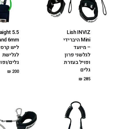
aight 5.5
Lish INVIZ
Mini היברידי
– מיועד
ליש קרסו
לגלשני פרון
לגלישת
ופויל בעזרת
גלים/ופוי
גלים
₪
200
₪
285