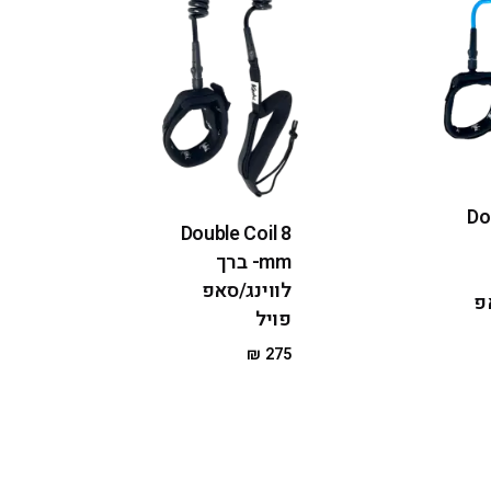
Do
Double Coil 8
mm- ברך
לווינג/סאפ
פ
פויל
₪
275