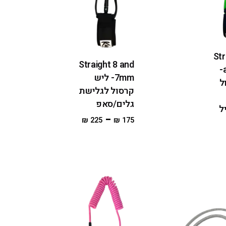
Str
Straight 8 and
and 6mm-
7mm- ליש
ל
קרסול לגלישת
גלים/סאפ
ל
–
₪
225
₪
175