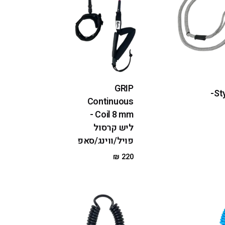
GRIP
Style WING-
Continuous
Coil 8 mm -
ליש קרסול
פויל/ווינג/סאפ
₪
220