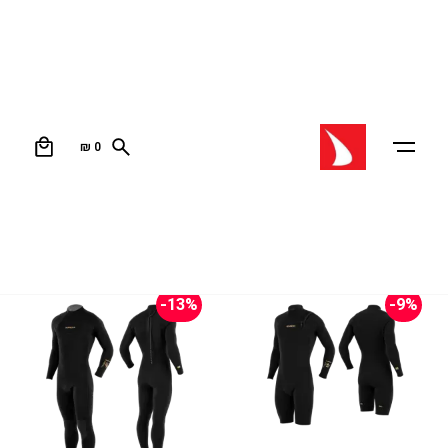
חליפה+ביקורת
0
₪
0
עמוד הבית
/ מוצרים המתויגים “חליפה+ביקורת”
מיון לפי קטגוריה
-13%
-9%