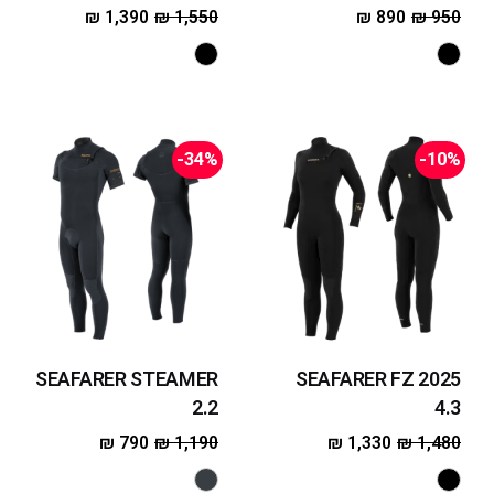
₪
1,390
₪
1,550
₪
890
₪
950
-34%
-10%
SEAFARER STEAMER
SEAFARER FZ 2025
2.2
4.3
₪
790
₪
1,190
₪
1,330
₪
1,480