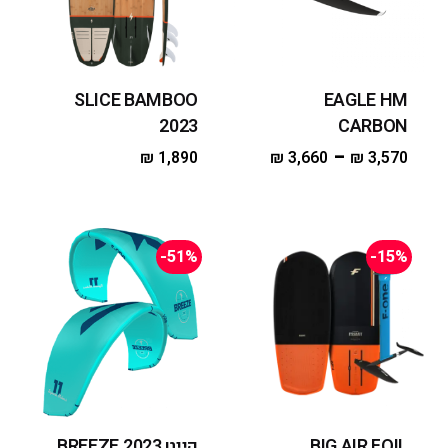
SLICE BAMBOO
EAGLE HM
2023
CARBON
–
₪
1,890
₪
3,660
₪
3,570
-51%
-15%
BIG AIR FOIL
קייט 2023 BREEZE