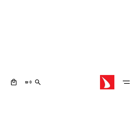
0
₪
0