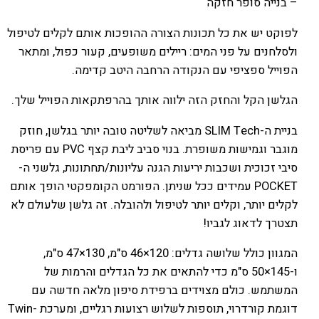
– בנייה סופר חזקה
לפוקט יש את כל תכונות הצורה ההופכות אותם לקלים לטיפול
ולסלחנים על פני המים: ריילים משופעים, קעור כפול, ומתאר
הפוייל ספציפי עם הנקודה הרחבה היטב קדימה.
הגלשן הקל והחזק הזה ילווה אותך בהרפתקאות הפוייל שלך.
בניית ה-SLIM Tech מביאה לשליטה טובה יותר בגלשן, חוזק
מוגבר וגמישות משופרת. בנוי סביב ליבת קצף PVC עם פריסת
סיבי זכוכית ושכבות יריעות הגנה עליונות/תחתונות, גלשני ה-
POCKET עמידים ככל שניתן. הפורמט הקומפקטי הופך אותם
לקלים יותר, וקלים יותר לטיפול ולהובלה. זה גלשן שלעולם לא
תצטרך לדאוג לגביו!
המגוון כולל שלושה גדלים: 120×46 ס"מ, 130×47 ס"מ,
ו-145×50 ס"מ כדי להתאים את כל הגדלים והרמות של
המשתמש. כולם מצוידים ברפידת סיפון מלאה חדשה עם
דוגמת קורדרוי, תוספות לשלוש רצועות רגליים, ומערכת Twin-