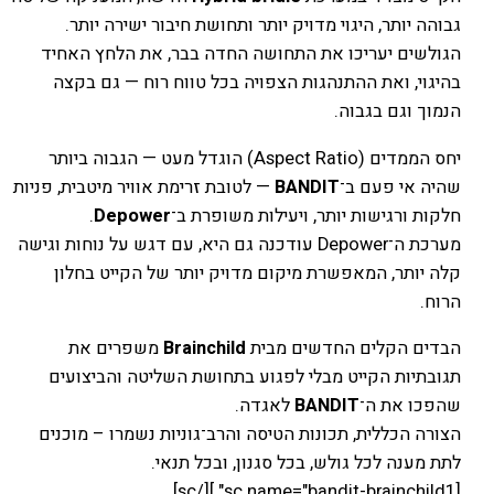
גבוהה יותר, היגוי מדויק יותר ותחושת חיבור ישירה יותר.
הגולשים יעריכו את התחושה החדה בבר, את הלחץ האחיד
בהיגוי, ואת ההתנהגות הצפויה בכל טווח רוח — גם בקצה
הנמוך וגם בגבוה.
יחס הממדים (Aspect Ratio) הוגדל מעט — הגבוה ביותר
שהיה אי פעם ב־
BANDIT
— לטובת זרימת אוויר מיטבית, פניות
חלקות ורגישות יותר, ויעילות משופרת ב־
Depower
.
מערכת ה־Depower עודכנה גם היא, עם דגש על נוחות וגישה
קלה יותר, המאפשרת מיקום מדויק יותר של הקייט בחלון
הרוח.
הבדים הקלים החדשים מבית
Brainchild
משפרים את
תגובתיות הקייט מבלי לפגוע בתחושת השליטה והביצועים
שהפכו את ה־
BANDIT
לאגדה.
הצורה הכללית, תכונות הטיסה והרב־גוניות נשמרו – מוכנים
לתת מענה לכל גולש, בכל סגנון, ובכל תנאי.
[sc name="bandit-brainchild1" ][/sc]