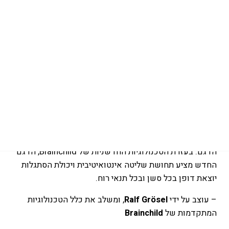
עמוד הבית
/
מצנחי קייט
/
קפיצות גבוהות
/ קייט 2026
BANDIT BRAINCHILD
קייט 2026 BANDIT BRAINCHILD
BANDIT BRAINCHILD
בכל מקום, בכל זמן, בכל תנאי.
הדור ה-18 של ה-
BANDIT
האייקוני מבית F-ONE מביא עימו
אבולוציה חדשה, תוך שמירה על ה-DNA המוכר והאהוב של
הדגם. בעזרת הטכנולוגיות החדשניות של Brainchild, הדגם
החדש מציע תחושת שליטה אינטואיטיבית ויכולת הסתגלות
יוצאת דופן בכל סשן ובכל תנאי רוח.
– עוצב על ידי
Ralf Grösel
, ומשלב את כלל הטכנולוגיות
המתקדמות של
Brainchild