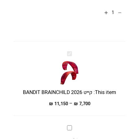
הוספה לסל
ק
י
י
ט
2
0
This item:
קייט 2026 BANDIT BRAINCHILD
2
6
–
₪
11,150
₪
7,700
B
A
N
L
D
I
I