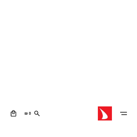
0
₪
0