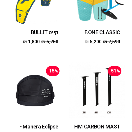
F.ONE CLASSIC
קייט BULLIT
₪
1,800
₪
5,750
₪
5,200
₪
7,590
-15%
-51%
Manera Eclipse -
HM CARBON MAST