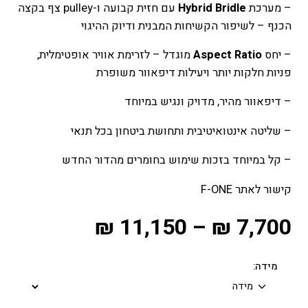
– מערכת
Hybrid Bridle
עם חזית קבועה ו-pulley צף בקצה
הכנף – לשיפור הקשיחות המבנית ודיוק ההיגוי
– יחס
Aspect Ratio
מוגדל – לזרימת אוויר אופטימלית,
פניות חלקות יותר ויעילות דיפאוור משופרת
– דיפאוור מהיר, מדויק ונגיש במיוחד
– שליטה אינטואיטיבית ותחושת ביטחון בכל תנאי
– קל במיוחד בזכות שימוש בחומרים מהדור החדש
קישור לאתר F-ONE
₪
11,150
–
₪
7,700
מידה: