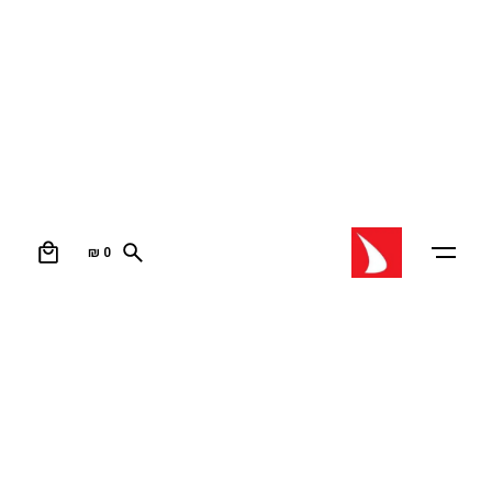
0
₪
0