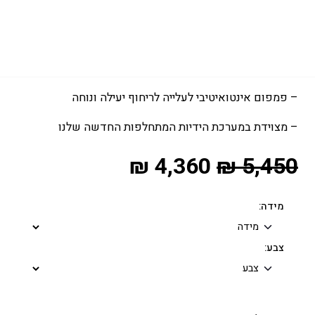
נוחות לטווח רוחות גדול במיוחד
– אספקת מהירות וכוח ללא תחרות
– מצטיינת בקפיצות ובזמן אויר
– פמפום אינטואיטיבי לעלייה לריחוף יעילה ונוחה
– מצוידת במערכת הידיות המתחלפות החדשה שלנו
₪
4,360
₪
5,450
מידה:
צבע: