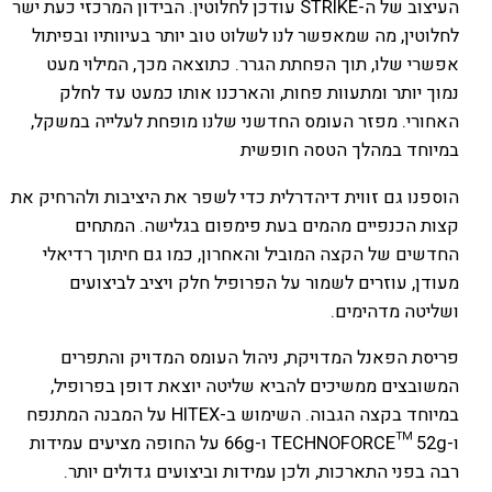
העיצוב של ה-STRIKE עודכן לחלוטין. הבידון המרכזי כעת ישר
לחלוטין, מה שמאפשר לנו לשלוט טוב יותר בעיוותיו ובפיתול
אפשרי שלו, תוך הפחתת הגרר. כתוצאה מכך, המילוי מעט
נמוך יותר ומתעוות פחות, והארכנו אותו כמעט עד לחלק
האחורי. מפזר העומס החדשני שלנו מופחת לעלייה במשקל,
במיוחד במהלך הטסה חופשית
הוספנו גם זווית דיהדרלית כדי לשפר את היציבות ולהרחיק את
קצות הכנפיים מהמים בעת פימפום בגלישה. המתחים
החדשים של הקצה המוביל והאחרון, כמו גם חיתוך רדיאלי
מעודן, עוזרים לשמור על הפרופיל חלק ויציב לביצועים
ושליטה מדהימים.
פריסת הפאנל המדויקת, ניהול העומס המדויק והתפרים
המשובצים ממשיכים להביא שליטה יוצאת דופן בפרופיל,
במיוחד בקצה הגבוה. השימוש ב-HITEX על המבנה המתנפח
ו-TECHNOFORCE™ 52g ו-66g על החופה מציעים עמידות
רבה בפני התארכות, ולכן עמידות וביצועים גדולים יותר.