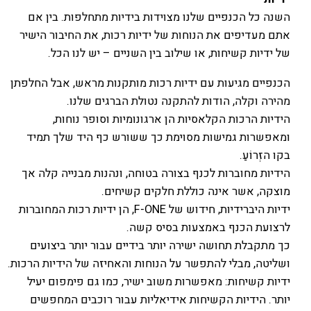
השנה כל הכנפיים שלנו מצוידות בידיות מתחלפות. בין אם
אתם מעדיפים את הנוחות של ידיות רכות, את החיבור הישיר
של ידיות קשיחות, או שילוב בין השניים – יש לנו הכל.
הכנפיים מגיעות עם ידיות רכות מותקנות מראש, אבל החלפתן
מהירה וקלה, הודות להתקנה נטולת הברגים שלנו.
הידיות הרכות הקלאסיות הן ארגונומיות וסופר נוחות,
ומאפשרות גמישות מסוימת כך ששורש כף היד שלך תמיד
בקו הזְרוֹעַ.
הידיות מחוברות לכנף בצורה בטוחה, ונהנות מבנייה קלה אך
מוצקה, אשר אינה כוללת חלקים קשיחים.
ידיות היברידיות, חידוש של F-ONE, הן ידיות רכות המחוברות
לרצועת הכנף באמצעות בסיס קשה.
כך מתקבלת תחושה ישירה יותר בידיים עבור יותר ביצועים
ושליטה, מבלי להתפשר על הנוחות והאחיזה של הידיות הרכות.
ידיות קשיחות: מאפשרות משוב ישיר, כמו גם פימפום יעיל
יותר. הידיות הקשיחות אידיאליות עבור רוכבים המחפשים