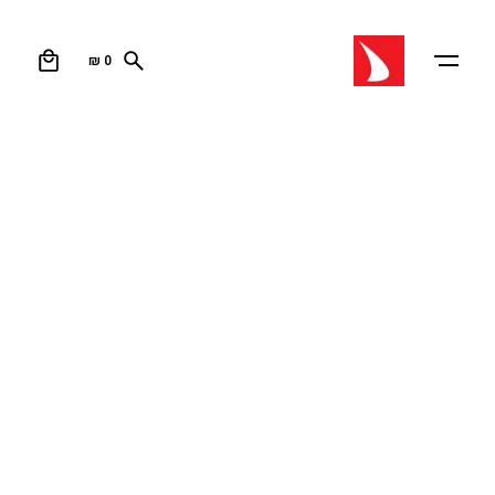
0
₪
0
עמוד הבית
/
חנות ווינג
/
ווינג פויל
/ 2024 STRIKE V.4 – כנף
לגלישת ווינג
2024 STRIKE V.4 – כנף לגלישת ווינג
הדור הרביעי של כנף הביצועים האולטימטיבית. בין אם זה
פרירייד, פריסטייל, מירוצים או גלישת גלים, הכנף הזו יכולה
לעשות הכל.
STRIKE V4
מספקת ביצועים חסרי תקדים תוך הבטחת
נוחות, יציבות, כוח, דיוק, עמידות ויכולת לחדד במהירות
וביעילות בכל רוח.
– עיצוב אופטימלי לביצועים חסרי תקדים
– שילוב חומרי HITEX ו-TECHNOFORCE לעמידות מוגברת
– שליטה מושלמת בפרופיל ובתגובה שלו לרוח מבטיחה