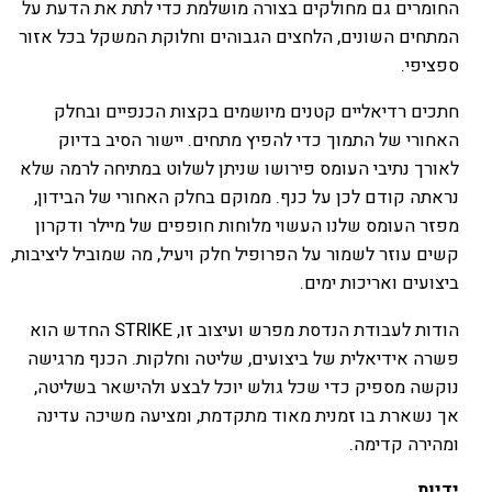
החומרים גם מחולקים בצורה מושלמת כדי לתת את הדעת על
המתחים השונים, הלחצים הגבוהים וחלוקת המשקל בכל אזור
ספציפי.
חתכים רדיאליים קטנים מיושמים בקצות הכנפיים ובחלק
האחורי של התמוך כדי להפיץ מתחים. יישור הסיב בדיוק
לאורך נתיבי העומס פירושו שניתן לשלוט במתיחה לרמה שלא
נראתה קודם לכן על כנף. ממוקם בחלק האחורי של הבידון,
מפזר העומס שלנו העשוי מלוחות חופפים של מיילר ודקרון
קשים עוזר לשמור על הפרופיל חלק ויעיל, מה שמוביל ליציבות,
ביצועים ואריכות ימים.
הודות לעבודת הנדסת מפרש ועיצוב זו, STRIKE החדש הוא
פשרה אידיאלית של ביצועים, שליטה וחלקות. הכנף מרגישה
נוקשה מספיק כדי שכל גולש יוכל לבצע ולהישאר בשליטה,
אך נשארת בו זמנית מאוד מתקדמת, ומציעה משיכה עדינה
ומהירה קדימה.
ידיות