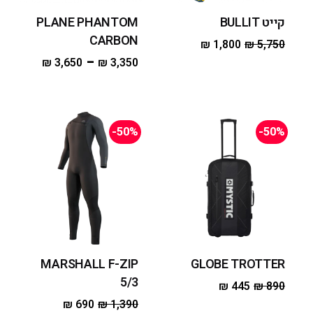
קייט BULLIT
PLANE PHANTOM
CARBON
₪
1,800
₪
5,750
–
₪
3,650
₪
3,350
-50%
-50%
MARSHALL F-ZIP
GLOBE TROTTER
5/3
₪
445
₪
890
₪
690
₪
1,390