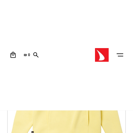
0
₪
0