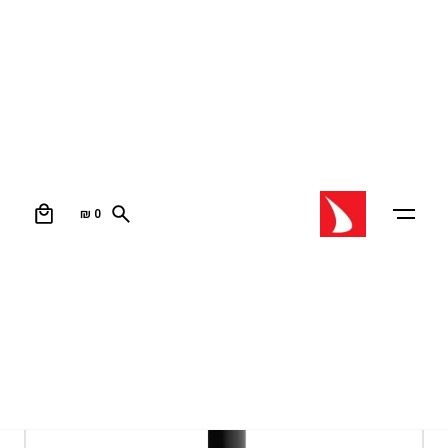
0
₪
0