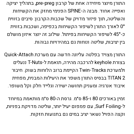
התורן מיוצר מיחידה אחת של קרבון pre-preg, בתהליך יציקה
ואפייה אחוד. מבנה ה-SPINE הפנימי מחזק את הקשיחות
והשליטה, תוך פיזור מדויק של שכבות הקרבון: סיבים בזווית
0° לאורך התורן לשיפור הקשיחות בכפיפה, ושכבות בזווית
כ‑45° לשיפור הקשיחות בפיתול. שילוב זה יוצר איזון מושלם
בין יציבות, שליטה ונוחות גם במהירויות גבוהות.
התורן מצויד בפלטה עליונה חדשה עם מערכת Quick-Attach
בצורת keyhole להרכבה מהירה, תואמת ל-T-Nuts ננעלים
ולמערכת Twin-Tracks הקיימת ברוב הלוחות בשוק. חיבור
TITAN 2 בבסיס התורן משפר את היעילות המבנית, מפחית
איבוד אנרגיה ומעניק תחושה ישירה וגלייד חלק וקל משופר.
זמין באורכים 80 ו-85 ס״מ. גרסת ה‑80 ס״מ מותאמת במיוחד
ל-Surf Foiling, עם פמפום יעיל יותר, שליטה מדויקת בפניות,
וקצה הפויל נשאר יציב במים גם בתנועות חזקות.
מידה
80, 85