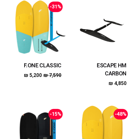
-31%
F.ONE CLASSIC
ESCAPE HM
CARBON
₪
5,200
₪
7,590
₪
4,850
-15%
-48%