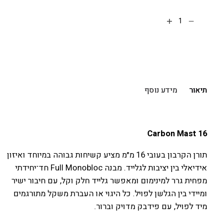
הוספה לסל
תיאור
מידע נוסף
Carbon Mast 16
תורן הקרבון בעובי 16 מ״מ מציע קשיחות גבוהה במיוחד ואיזון
אידיאלי בין יציבות לגלייד. מבנה Full Monobloc חד־יחידתי
מפחית גרר למינימום ומאפשר גלייד חלק וקל, עם חיבור ישיר
ומיידי בין הגלשן לפויל. כל היגוי או העברת משקל מתורגמים
מיד לפויל, עם פידבק מדויק וברור.