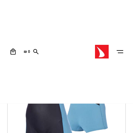
0
₪
0