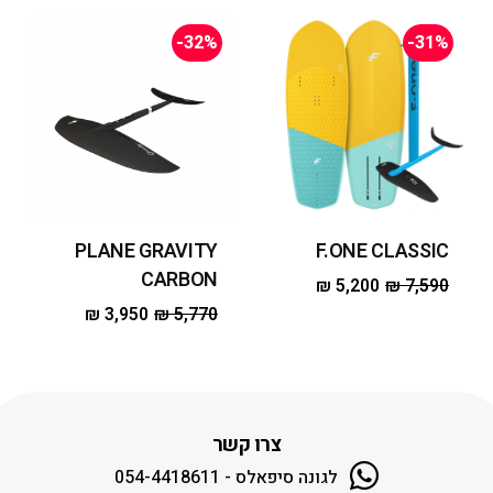
-32%
-31%
PLANE GRAVITY
F.ONE CLASSIC
CARBON
₪
5,200
₪
7,590
₪
3,950
₪
5,770
צרו קשר
לגונה סיפאלס - 054-4418611