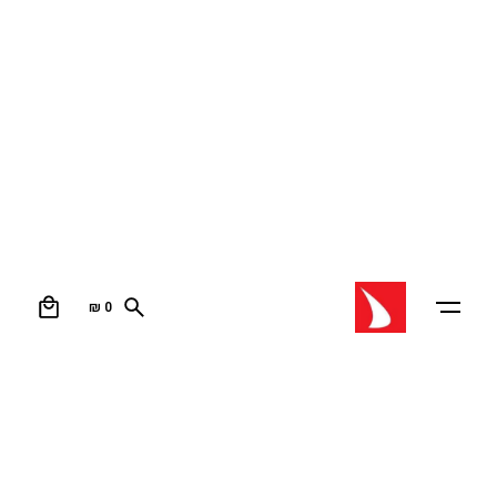
0
₪
0