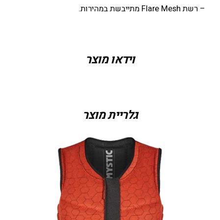
– רשת Flare Mesh מתייבשת במהירות.
מידה
L, M, S, XL
וידאו מוצר
צבע
Black
גלריית מוצר