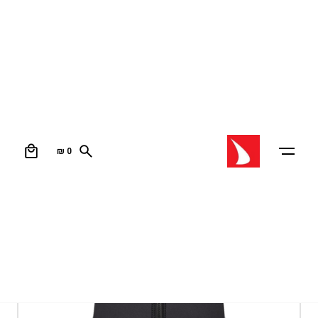
0
₪
0