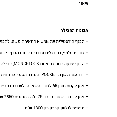
תיאור
תכונות החבילה:
– הכנף הורסטילית של F ONE מתאימה פשוט להכול, היא תהפוך כל סשן פויל שלכם לחוית גלישה מדהימה.
– גם בים צ’ופי, גם בגלים וגם בים שטוח הכנף פשו
– הכנף יצוקה כחתיכה אחת MONOBLOCK, כדי לעמוד במהירויות גבוהות עם שליטה מלאה באשר לתנאים, והיא שוקלת רק 900 גרם!
– יחד עם גלשן ה POCKET הנהדר הסט יוצר חווית גלישה מדהימה.
– ניתן לקחת תורן 65 לצורך הלמידה ולשדרג בטרייד לתורן 85 לאחר מכן בתוספת תשלום.
– ניתן לשדרג לתורן קרבון 75 ס"מ בתוספת 2850 ש”ח.
– תוספת לגלשן קרבון רק 1300 ש"ח