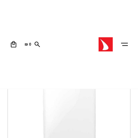
0
₪
0