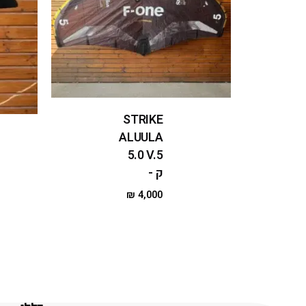
STRIKE
ALUULA
5.0 V.5
ק -
₪
4,000