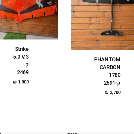
Strike
5.0 V.3
PHANTOM
ק
CARBON
2469
1780
ק-2691
₪
1,900
₪
2,700