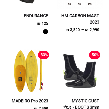
ENDURANCE
HM CARBON MAST
2023
₪
125
–
₪
3,890
₪
2,990
-33%
-50%
MADEIRO Pro 2023
MYSTIC GUST
BOOTS 3mm - נעלי
₪
7,500