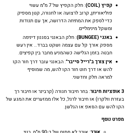
קפיץ (COIL)
: חלק הקפיץ של 7 מ"מ עשוי
פוליאוריתן, קרוב לרצועה או לחגורה, קטן מספיק
כדי לספק את המתיחה הדרושה, אך עם תנודות
ומשקל מינימליים.
באנגי (BUNGEE)
: חלק הבאנגי בסגנון דינימה
מספק אורך קל עם עצמה ושקט בברד… אין רעש
חבטה בזמן הגלישה כשהמניע מחבר בין קפיצים.
אין צורך ב"רייל סייבר"
: הבאנגי עובר דרך חור הקו
להש או דרך חוט חור הקו להש, מה שמוסיף
למראה חלק וחדשני.
3 אופציות חיבור
: בחר חיבור חגורה (קרבינר או חיבור רך
בעזרת וולקרו) או חיבור לרגל, כל אלו ממזערים את המגע של
הקו להש עם הסאפ או הגלשן.
מפרט נוסף
אורך
: אורך לא מתוח של כ-90 ס"מ, בנוי