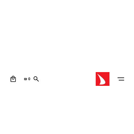
0
₪
0