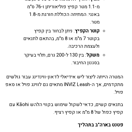
מ-1.1 מטר קפיץ פוליאוריתן ו-76 ס"מ
באנגי. המתיחה הכוללת חורגת מ-1.8
מטר.
קוטר הקפיץ
: ניתן לבחור בין קפיץ
בקוטר 7 מ"מ או 8 מ"מ, בהתאם לתנאים
ולעצמת הרכיבה.
משקל
: בין 130 ל-200 גרם, תלוי בעיקר
בסגנון החיבור.
המטרה הייתה ליצור ליש אידיאלי לדאון-ווינדינג עבור גולשים
מתקדמים, אך ה-INVIZ Leash מתאים גם לווינג פויל או סאפ
פויל.
בתנאים קשים, כדאי לשקול שימוש בקווי הלהש Kāohi עם
קפיץ כפול של 8 מ"מ או קפיץ רציף.
פטנט בארה"ב בתהליך