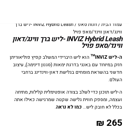
עמוד הבית
/
חנות סאפ
/ INVIZ Hybrid Leash -ליש ברך
ווינג/דאון ווינד/סאפ פויל
INVIZ Hybrid Leash -ליש ברך ווינג/דאון
ווינד/סאפ פויל
ה-ליש INVIZ™
הוא ליש היברידי המשלב קפיץ פוליאוריתן
חזק במיוחד עם באנגי בדרגת ימאות (סגנון דינימה), עיצוב
חדשני בהשראת מומחים בגלישת דאון-ווינדינג ברחבי
העולם.
ה-ליש תוכנן כדי לשלב בצורה אופטימלית קלילות, מתיחה
ועצמה, ומספק חווית גלישה שקטה שמרגישה כאילו אתה
בכלל לא חובק ליש…
כמו לא נראה
.
₪
265