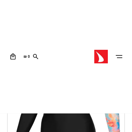
0
₪
0