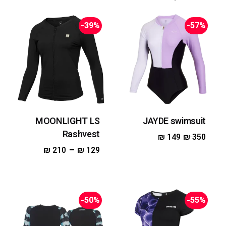
-39%
-57%
MOONLIGHT LS
JAYDE swimsuit
Rashvest
₪
149
₪
350
–
₪
210
₪
129
-50%
-55%