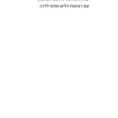
עם רצועות הליש מחוץ לדרך.
מידה
6CM), Large 34-39(87-101cm)
צבע
Black