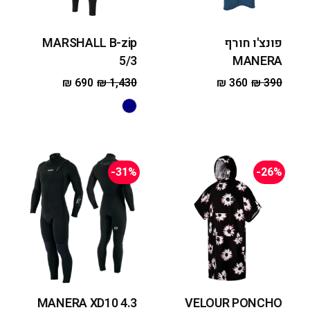
פונצ'ו חורף
MARSHALL B-zip
5/3
MANERA
₪
690
₪
1,430
₪
360
₪
390
-31%
-26%
MANERA XD10 4.3
VELOUR PONCHO