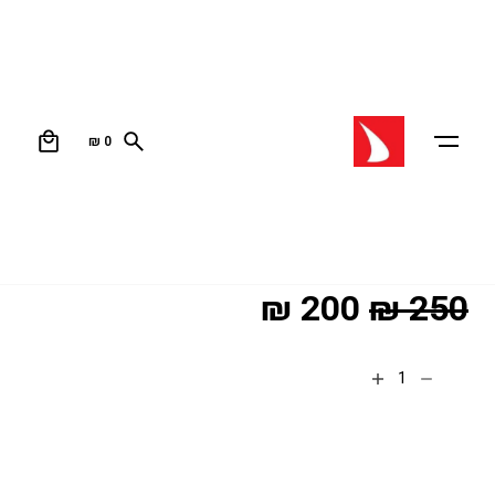
0
₪
0
עמוד הבית
/
פונצ'ואים
/ PONCHO TRAVEL
PONCHO TRAVEL
פונצ’ו מפנק לימי הסתיו הקרירים ולימי החורף הקפואים
להחלפת בגדים בחוף, להתנגב, או סתם להתחמם.
₪
200
₪
250
הוספה לסל