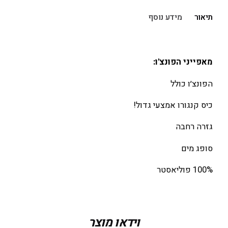
תיאור
מידע נוסף
מאפייני הפונצ'ו:
הפונצ׳ו כולל
כיס קנגורו אמצעי גדול!
גזרה רחבה
סופג מים
100% פוליאסטר
מידה
O/S
וידאו מוצר
צבע
Black