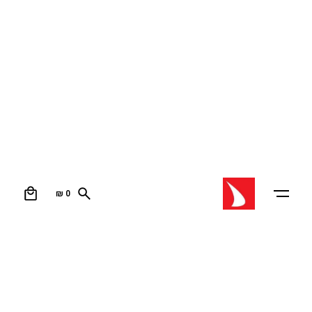
0
₪
0