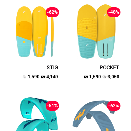
-62%
-48%
STIG
POCKET
₪
1,590
₪
4,140
₪
1,590
₪
3,050
-51%
-62%