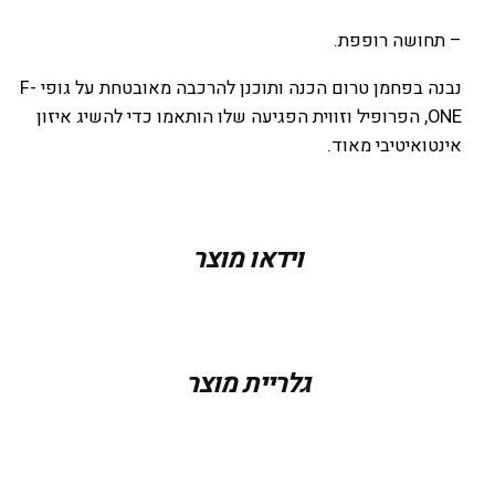
– תחושה רופפת.
נבנה בפחמן טרום הכנה ותוכנן להרכבה מאובטחת על גופי F-
ONE, הפרופיל וזווית הפגיעה שלו הותאמו כדי להשיג איזון
אינטואיטיבי מאוד.
משקל
0.2 ק"ג
וידאו מוצר
מידות
3.85 × 275 × 38 סנטימטרים
חלקים
STAB C275 SURF
גלריית מוצר