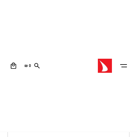
0
₪
0