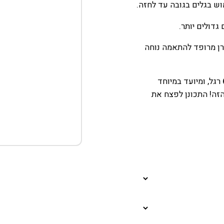
מוש בגלים בגובה עד לחזה.
פרן מרופד להתאמה נוחה
הקאוהי סטרייט 5.5 מ"מ זמין באורכים של 4 רגל, 5 רגל ו-6 רגל, ומיועד במיוחד
הזה! התכונן לפצח את