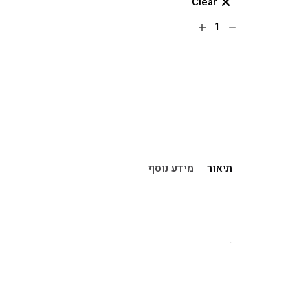
Clear
הוספה לסל
תיאור
מידע נוסף
.
דגם
ght Leash 5.5 Fit 6mm