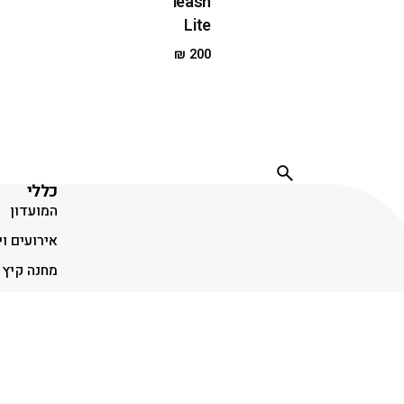
leash
Lite
₪
200
כללי
המועדון
אירועים וי
מחנה קיץ
שובר הטב
תנאי שימ