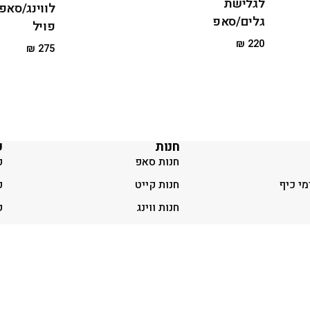
לגלישת
לווינג/סאפ
גלים/סאפ
פויל
₪
220
₪
275
חנות
ק
חנות סאפ
ק
מי כיף
חנות קייט
ק
חנות ווינג
ק
ות
חנות ביגוד
ק
וש באתר
חנות יד שניה