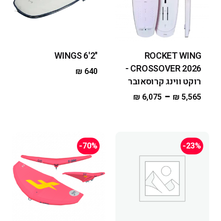
"WINGS 6'2
ROCKET WING
CROSSOVER 2026 -
₪
640
רוקט ווינג קרוסאובר
–
₪
6,075
₪
5,565
-70%
-23%