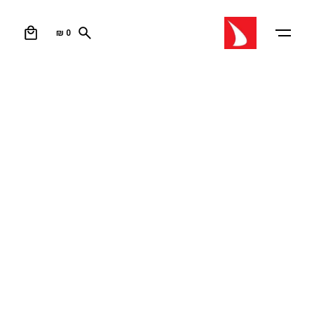
0
₪
0
עמוד הבית
/
חנות ווינג
/
ווינג סרף כנפיים
/ SWING V.3 –
כנף לגלישת ווינג
SWING V.3 – כנף לגלישת ווינג
הגדירו מחדש את גלישת פויל, הגלישה והטיסה החופשית עם
ה-SWING V3. הודות ליציבות, קלות, יכולת תמרון ושליטה, ה-
SWING האגדי שלנו הוא הכנף האולטימטיבית לגלישה על
גלים ודאוון ווינד.
מתגאה בעיצוב החדש והמהפכני של F-ONE כמו גם
בטכנולוגיות ובחומרים העדכניים ביותר, כנף זו מספקת
ביצועים מקסימליים בגלישה ובגלי ים פתוחים.
– העיצוב הקומפקטי שלו משפר את יכולות הזינוק החופשי;
המיקוד היחיד שלך הופך לפויל שלך לגל או לסוואל שאתה
גולש.