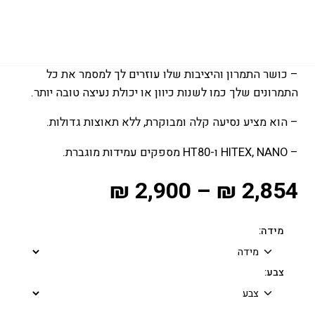
– העוצמה שלו מאפשרת לך להשתמש בגלשן קטן יותר,
בפויל או כנף לתחושת חופש ייחודית.
– כושר התמרון והיציבות שלו עוזרים לך למסמר את כל
התמרונים שלך כמו לשנות כיוון או יכולת נעיצה טובה יותר.
– הוא מציע נסיעה קלה ומבוקרת, ללא תאוצות גדולות.
– HITEX, NANO ו-HT80 מספקים עמידות מוגברת.
₪
2,900
–
₪
2,854
מידה:
צבע: