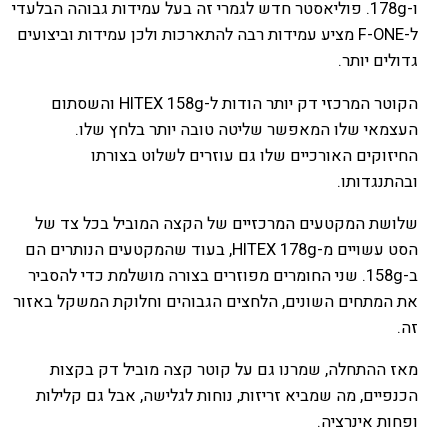
ו-178g. פוליאסטר חדש לגמרי זה בעל עמידות גבוהה הבלעדי
ל-F-ONE מציע עמידות רבה להתארכות ולכן עמידות וביצועים
גדולים יותר.
הקוטר המרכזי דק יותר הודות ל-HITEX 158g והשסתום
העצמאי שלו המאפשר שליטה טובה יותר בלחץ שלו.
החיזוקים האורכיים שלו גם עוזרים לשלוט בצורתו
ובהתנגדותו.
שלושת המקטעים המרכזיים של הקצה המוביל בכל צד של
הסט עשויים מ-HITEX 178g, בעוד שהמקטעים הנותרים הם
ב-158g. שני החומרים מפוזרים בצורה מושלמת כדי להסביר
את המתחים השונים, הלחצים הגבוהים וחלוקת המשקל באזור
זה.
מאז ההתחלה, שמרנו גם על קוטר קצה מוביל דק בקצות
הכנפיים, מה שמביא זריזות, נוחות לגלישה, אבל גם קלילות
ופחות אינרציה.