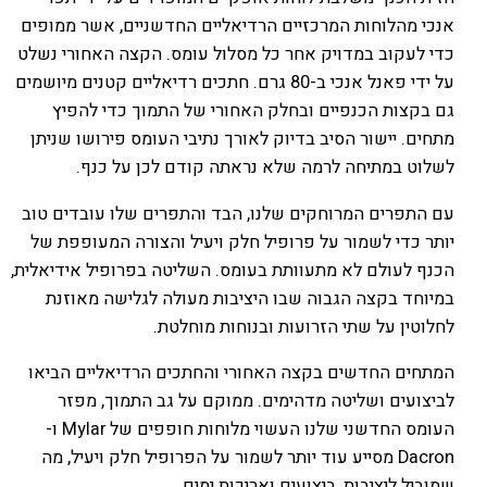
אנכי מהלוחות המרכזיים הרדיאליים החדשניים, אשר ממופים
כדי לעקוב במדויק אחר כל מסלול עומס. הקצה האחורי נשלט
על ידי פאנל אנכי ב-80 גרם. חתכים רדיאליים קטנים מיושמים
גם בקצות הכנפיים ובחלק האחורי של התמוך כדי להפיץ
מתחים. יישור הסיב בדיוק לאורך נתיבי העומס פירושו שניתן
לשלוט במתיחה לרמה שלא נראתה קודם לכן על כנף.
עם התפרים המרוחקים שלנו, הבד והתפרים שלו עובדים טוב
יותר כדי לשמור על פרופיל חלק ויעיל והצורה המעופפת של
הכנף לעולם לא מתעוותת בעומס. השליטה בפרופיל אידיאלית,
במיוחד בקצה הגבוה שבו היציבות מעולה לגלישה מאוזנת
לחלוטין על שתי הזרועות ובנוחות מוחלטת.
המתחים החדשים בקצה האחורי והחתכים הרדיאליים הביאו
לביצועים ושליטה מדהימים. ממוקם על גב התמוך, מפזר
העומס החדשני שלנו העשוי מלוחות חופפים של Mylar ו-
Dacron מסייע עוד יותר לשמור על הפרופיל חלק ויעיל, מה
שמוביל ליציבות, ביצועים ואריכות ימים.