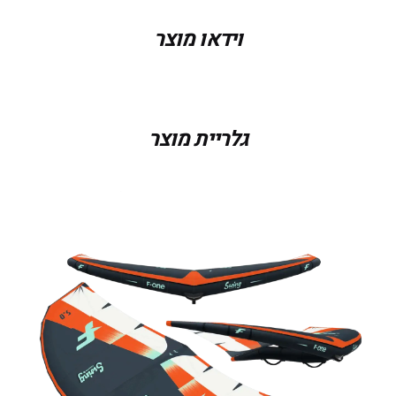
וידאו מוצר
צבע
ONYX / FLAME, FLAME / MINT
גלריית מוצר