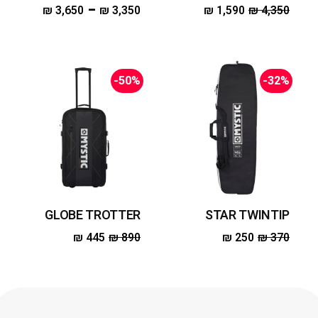
–
₪
3,650
₪
3,350
₪
1,590
₪
4,350
-50%
-32%
GLOBE TROTTER
STAR TWINTIP
₪
445
₪
890
₪
250
₪
370