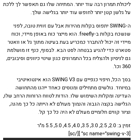
ליכולת תמרון רבה עוד יותר. המתיחה שלו גם תאפשר לך ללכת
על גלשן קטן יותר לחופש עוד יותר בגלישה שלך.
ה-SWING יתפוס בקלות מהירות אבל עם זווית טובה, לפני
שנשכח בקלות ב-freefly. הוא מייצר כוח באופן מיידי, וכוח
מיידי זה יכול להתברר כמכריע בעת בעיטה מתוך גל או וואטר
סטארט כדי להגיע בבטחה לסט הבא. לבסוף, כנף זו מושלמת
גם לניסיון ולהצליח בכל התמרונים כגון שינוי כיוונים וסיבובים,
360 וכו'.
בסך הכל, חיפוי כנפיים עם SWING V3 הוא אינטואיטיבי
במיוחד. גולשים מתחילים ומנוסים כאחד ייהנו מהתחושה
העדינה ומקלות השימוש שלו. הודות לטווח הרוחות הרחב שלו,
הגלישה בקצה הגבוה והנמוך מעולם לא הייתה כל כך מהנה,
וציור קווים חלומיים מעולם לא היה כל כך קל.
זמין ב: 2.0, 2.5, 3.0, 3.5, 4.0, 4.5, 5.0, 5.5 מ"ר
[sc name="swing-v-3" ][/sc]