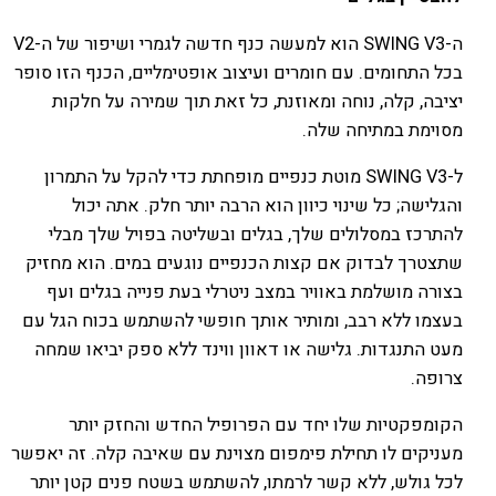
ה-SWING V3 הוא למעשה כנף חדשה לגמרי ושיפור של ה-V2
בכל התחומים. עם חומרים ועיצוב אופטימליים, הכנף הזו סופר
יציבה, קלה, נוחה ומאוזנת, כל זאת תוך שמירה על חלקות
מסוימת במתיחה שלה.
ל-SWING V3 מוטת כנפיים מופחתת כדי להקל על התמרון
והגלישה; כל שינוי כיוון הוא הרבה יותר חלק. אתה יכול
להתרכז במסלולים שלך, בגלים ובשליטה בפויל שלך מבלי
שתצטרך לבדוק אם קצות הכנפיים נוגעים במים. הוא מחזיק
בצורה מושלמת באוויר במצב ניטרלי בעת פנייה בגלים ועף
בעצמו ללא רבב, ומותיר אותך חופשי להשתמש בכוח הגל עם
מעט התנגדות. גלישה או דאוון ווינד ללא ספק יביאו שמחה
צרופה.
הקומפקטיות שלו יחד עם הפרופיל החדש והחזק יותר
מעניקים לו תחילת פימפום מצוינת עם שאיבה קלה. זה יאפשר
לכל גולש, ללא קשר לרמתו, להשתמש בשטח פנים קטן יותר