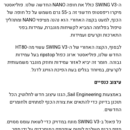
ה-SWING V3 כולל את חופה NANO החדשה שלנו. פוליאסטר
מיקרו ריפסטופ חדשני זה ב-55 גרם משמש על כל חופה של
הכנף, למעט בקצה האחורי. הוא נהנה מציפוי NANO ומתהליך
טיפול בפלזמה המביא לקשיחות מוגברת, עמידות בפני
התארכות וקרעים ועמידות.
לבסוף, הקצה האחורי של ה-SWING V3 עשוי מה-HT80
החדש שלנו, פוליאסטר ארוג כפול ripstop בעל עמידות
גבוהה. חומר זה יביא לאזור עמידות וחוזק מוגבר משמעותית
לקרעים, במיוחד בגלים בעת הפיכת הווינג לדגל.
עיצוב כנפיים
באמצעות Sail Engineering, הגנו עיצוב חדש לחלוטין; הכל
תוכנן בדיוק כדי להתאים את צורת הכנף למתחים ולחומרים
החדשים.
כל פאנל ב-SWING V3 מונח במדויק כדי לשאת עומס מסוים.
חזית הכנף משלבת לוחות אופקיים המופרדים על ידי תפר