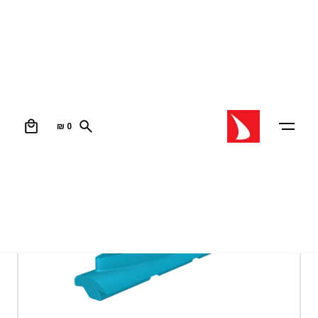
0
₪
0