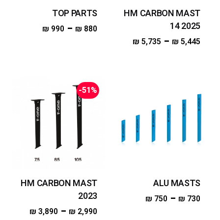
TOP PARTS
HM CARBON MAST
14 2025
–
₪
990
₪
880
–
₪
5,735
₪
5,445
-51%
HM CARBON MAST
ALU MASTS
2023
–
₪
750
₪
730
–
₪
3,890
₪
2,990