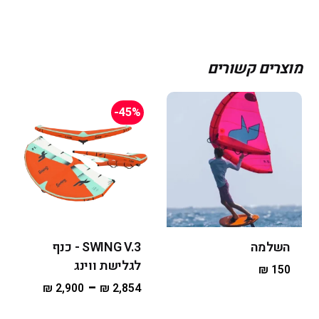
מוצרים קשורים
-45%
השלמה
SWING V.3 - כנף
לגלישת ווינג
₪
150
–
₪
2,900
₪
2,854