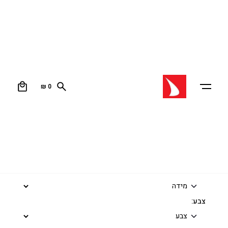
עמוד הבית
/
ביגוד חוף ואופנה
/ WING STRIKE 4.2
WING STRIKE 4.2
0
₪
0
STRIKE מפרש הווינג החדש של F-ONE.
הכנף שמשנה את עולם הווינגסרף
₪
2,990
₪
3,860
מידה:
צבע: