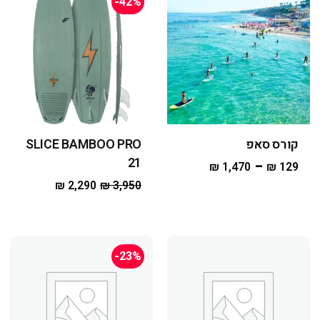
-42%
קורס סאפ
SLICE BAMBOO PRO
21
–
₪
1,470
₪
129
₪
2,290
₪
3,950
-23%