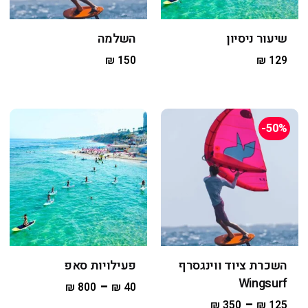
שיעור ניסיון
השלמה
₪
150
₪
129
-50%
השכרת ציוד ווינגסרף
פעילויות סאפ
Wingsurf
–
₪
800
₪
40
–
₪
350
₪
125