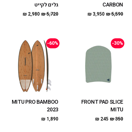
CARBON
גלים לקייט
₪
2,980
₪
5,720
₪
3,950
₪
5,590
-60%
-30%
MITU PRO BAMBOO
FRONT PAD SLICE
2023
MITU
₪
1,890
₪
245
₪
350