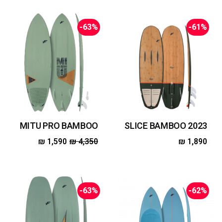
-63%
-61%
MITU PRO BAMBOO
SLICE BAMBOO 2023
₪
1,590
₪
4,350
₪
1,890
-63%
-62%