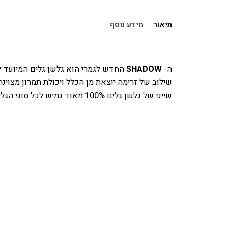
-
ר
צ
תיאור
מידע נוסף
ו
ע
ו
ה-
SHADOW
החדש לגמרי הוא גלשן גלים המיועד לי
ת
שילוב של זרימה יוצאת מן הכלל ויכולת תמרון מצוינת
ל
ג
שייפ של גלשן גלים 100% מאוד גמיש לכל סוגי הגלים מאוזן ואינטואיטיבי להפליא מכונת חיתוכים אמיתית.
מידה
ל
ש
ן
ג
ל
י
ם
ו
ל
ה
י