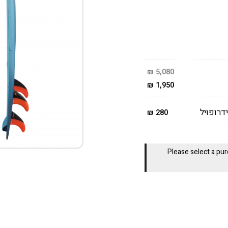
₪
5,080
₪
1,950
₪
280
Please select a pur