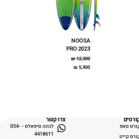
NOOSA
PRO 2023
₪
12,300
₪
5,900
ורסים
צרו קשר
ורס סאפ
לגונה סיפאלס - 054-
4418611
ורס קייט