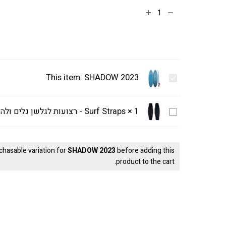
הוספה לסל
This item:
SHADOW 2023
S
H
A
S
1
×
Surf Straps - רצועות לגלשן גלים ולהידרופויל
D
u
O
r
W
f
2
chasable variation for
SHADOW 2023
before adding this
S
0
product to the cart.
t
2
r
3
a
p
s