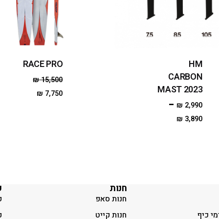
RACE PRO
HM
CARBON
₪
15,500
MAST 2023
₪
7,750
–
₪
2,990
₪
3,890
חנות
ק
חנות סאפ
ק
מי כיף
חנות קייט
ק