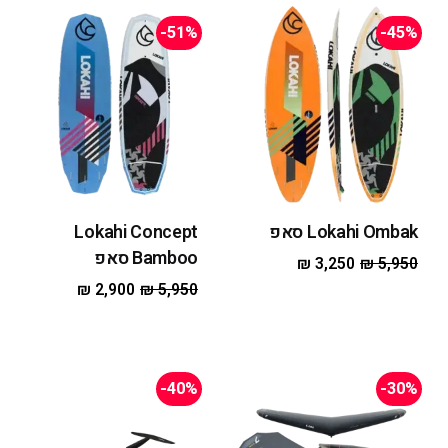
-51%
-45%
Lokahi Ombak סאפ
Lokahi Concept
Bamboo סאפ
₪
3,250
₪
5,950
₪
2,900
₪
5,950
-40%
-30%