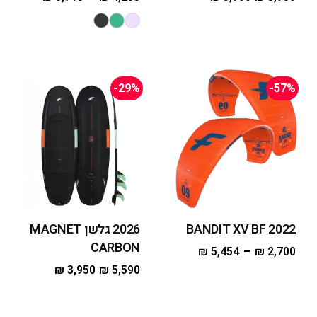
-29%
-57%
2022 BANDIT XV BF
2026 גלשן MAGNET
CARBON
–
₪
5,454
₪
2,700
₪
3,950
₪
5,590