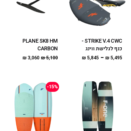
PLANE SK8 HM
STRIKE V.4 CWC -
כנף לגלישת ווינג
CARBON
–
₪
3,060
₪
5,100
₪
5,845
₪
5,495
-15%