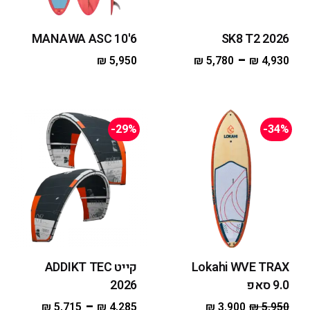
MANAWA ASC 10'6
SK8 T2 2026
–
₪
5,950
₪
5,780
₪
4,930
-29%
-34%
Lokahi WVE TRAX
קייט ADDIKT TEC
9.0 סאפ
2026
–
₪
5,715
₪
4,285
₪
3,900
₪
5,950