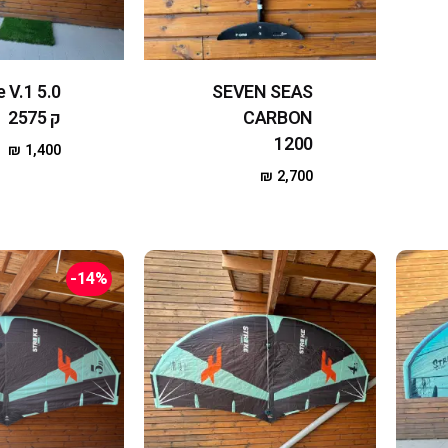
e V.1 5.0
SEVEN SEAS
CARBON
ק 2575
1200
₪
1,400
₪
2,700
-14%