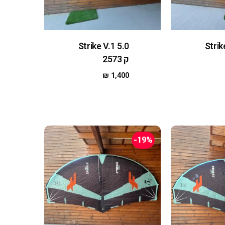
Strike V.1 5.0
Strik
ק 2573
₪
1,400
-19%