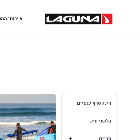
שירותי המו
ווינג סרף כנפיים
גלשני ווינג
+
תרנים