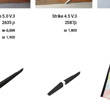
e 5.0 V.3
Strike 4.5 V.3
ק2587
ק 2635
₪
2,200
₪
1,800
₪
1,900