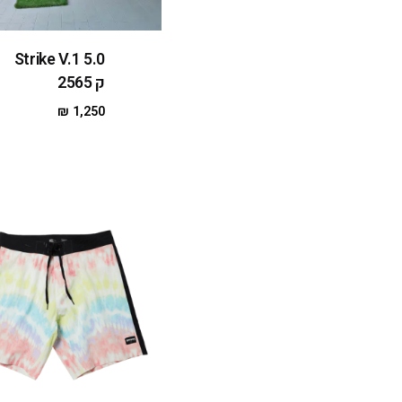
Strike V.1 5.0
ק 2565
₪
1,250