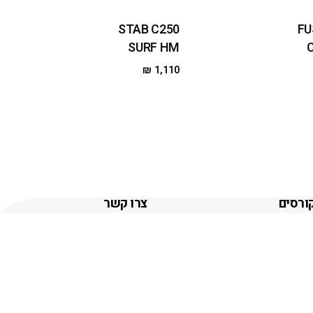
STAB C250
FU
SURF HM
₪
1,110
ורסים
צרו קשר
ורס סאפ
לגונה סיפאלס - 054-
4418611
ורס קייט
לגונה תאיו - 054-
ורס ווינג
5515041
ורס גלישת גלים