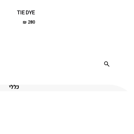
TIE DYE
₪
280
כללי
המועדון
אירועים וי
מחנה קיץ
שובר הטב
תנאי שימ