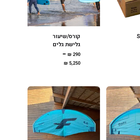
S
קורס/שיעור
גלישת גלים
–
₪
290
₪
5,250