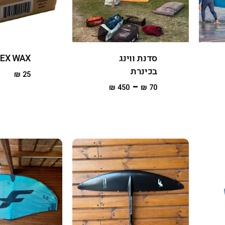
סדנת ווינג
EX WAX
בכינרת
₪
25
–
₪
450
₪
70