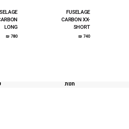
SELAGE
FUSELAGE
CARBON
CARBON XX-
LONG
SHORT
₪
780
₪
740
חנות
ק
חנות סאפ
ק
מי כיף
חנות קייט
ק
חנות ווינג
ק
ות
חנות ביגוד
ק
וש באתר
חנות יד שניה