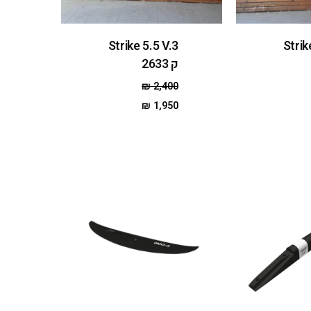
Strike 5.5 V.3
Strik
ק 2633
₪
2,400
₪
1,950