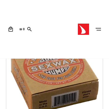
0
₪
0