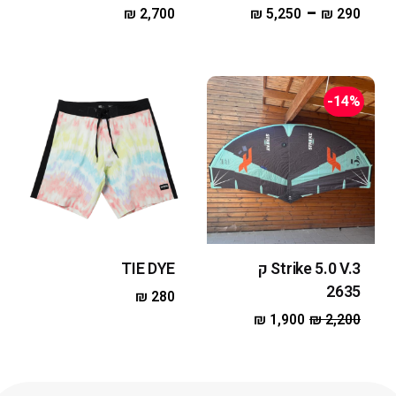
–
₪
2,700
₪
5,250
₪
290
-14%
Strike 5.0 V.3 ק
TIE DYE
2635
₪
280
₪
1,900
₪
2,200