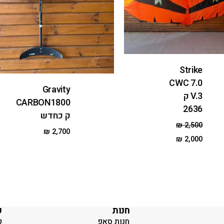
Strike
CWC 7.0
Gravity
V.3 ק
CARBON1800
2636
ק כחדש
₪
2,500
₪
2,700
₪
2,000
חנות
ק
חנות סאפ
ק