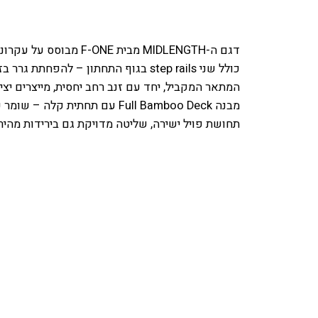
דגם ה-MIDLENGTH מבית F-ONE מבוסס על עקרונות של גלשני SUP Downwind, עם פרופיל צר ויעיל המיועד להאצה מהירה ועלייה חלקה לריחוף – גם ברוחות קלות.
כולל שני step rails בגוף התחתון – להפחתת גרר בזמן ההמראה וניקוז מים אופטימלי מזנב הגלשן.
המתאר המקביל, יחד עם זנב רחב יחסית, מייצרים יציב
מבנה Full Bamboo Deck עם תחתית קלה – שומר על קשיחות גבוהה במשקל נמוך במיוחד.
תחושת פויל ישירה, שליטה מדויקת גם בירידות מהיר
מידה