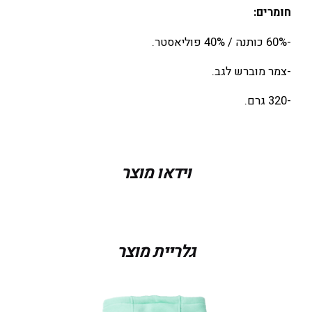
חומרים:
-60% כותנה / 40% פוליאסטר.
-צמר מוברש לגב.
-320 גרם.
מידה
M, S, XS
וידאו מוצר
צבע
Paradise Green
גלריית מוצר