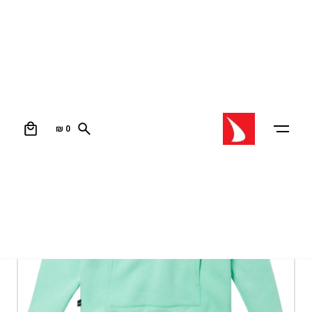
0
₪
0