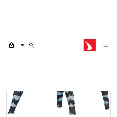
0
₪
0