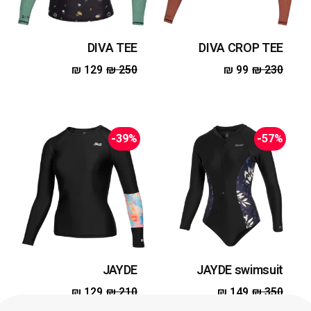
DIVA TEE
DIVA CROP TEE
₪
129
₪
250
₪
99
₪
230
-39%
-57%
JAYDE
JAYDE swimsuit
₪
129
₪
210
₪
149
₪
350