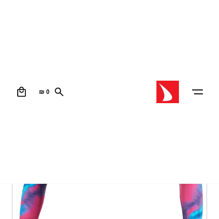
0
₪
0