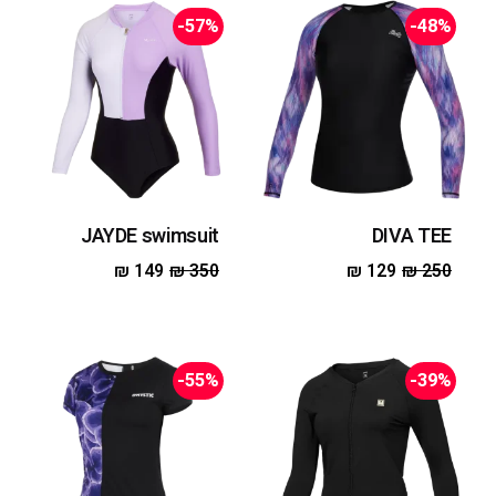
-57%
-48%
JAYDE swimsuit
DIVA TEE
₪
149
₪
350
₪
129
₪
250
-55%
-39%