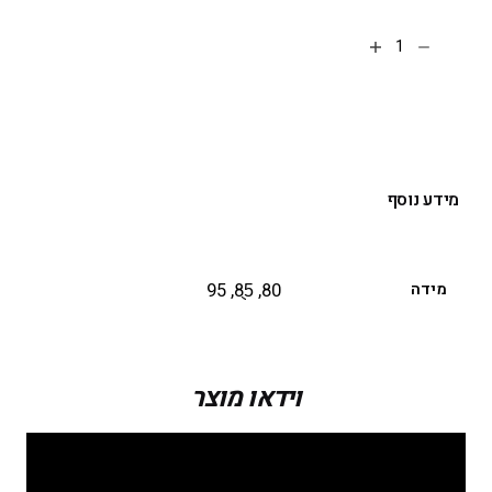
הוספה לסל
מידע נוסף
מידה
80, 85ֻֻ, 95
וידאו מוצר