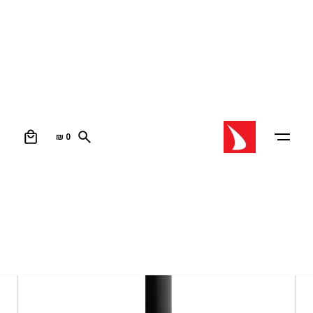
0
₪
0