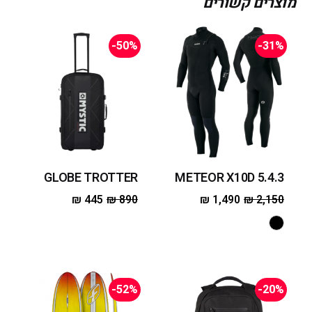
מוצרים קשורים
-50%
-31%
GLOBE TROTTER
5.4.3 METEOR X10D
₪
445
₪
890
₪
1,490
₪
2,150
-52%
-20%