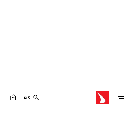
0
₪
0