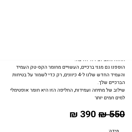
עמוד הבית
/
חליפות גברים
/
/ STAR 3/2 BZIP
3/2MM
JUNIOR
STAR 3/2 BZIP JUNIOR
ה-
Star Fullsuit 3/2
מ"מ לג'וניורים מצויד בבטנת Fox על
החזה והגב לבידוד הליבה.
הוספנו גם מגני ברכיים, העשויים מחומר הקס-טק העמיד
והעמיד החדש שלנו ל-4 כיוונים, רק כדי לשמור על בטיחות
הברכיים שלך.
שילוב של מתיחה ועמידות, החליפה הזו היא חומר אופטימלי
למים חמים יותר
₪
390
₪
550
מידה: