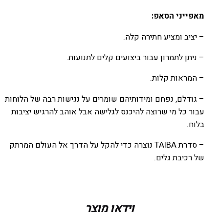
מאפייני הסאפ:
– יציב ומציע חתירה קלה.
– ניתן לתמרון עבור ביצועים קלים לתנועות.
– המראות קלות.
– גודלם, נפחם ומידותיהם שומרים על נגישות רבה של הלוחות
עבור כל מי שרוצה להיכנס לגלישה אבל אוהב להרגיש יציבות
בלוח.
– סדרת TAIBA נוצרה כדי להקל על הדרך אל העולם המרתק
של רכיבת גלים.
מידות
אין מידע
וידאו מוצר
מידה
8.6X29.5X116L, 8.10X30X125L, 9.2X31X139L,