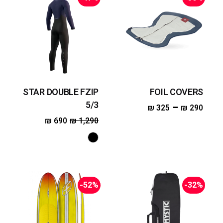
STAR DOUBLE FZIP
FOIL COVERS
5/3
–
₪
325
₪
290
₪
690
₪
1,290
-52%
-32%