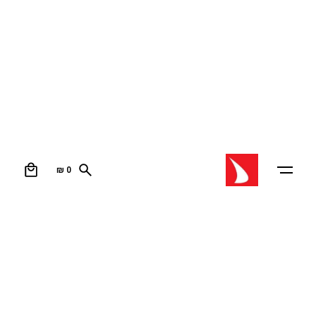
0
₪
0