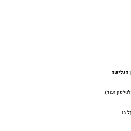
הגלישה
.
 בו.