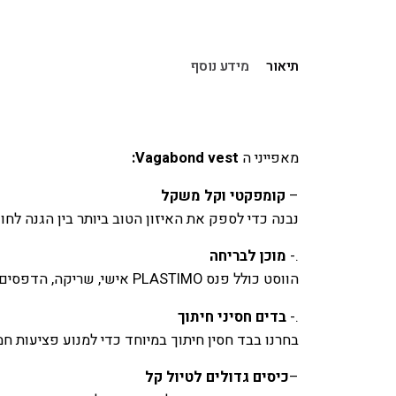
תיאור
מידע נוסף
מאפייני ה
Vagabond vest
:
–
קומפקטי וקל משקל
נבנה כדי לספק את האיזון הטוב ביותר בין הגנה לחופש תנועה, שכבת
.-
מוכן לבריחה
הווסט כולל פנס PLASTIMO אישי, שריקה, הדפסים מחזירי אור, וחיבורים לרצועות לציוד נלווה (כמו כובעים, VHF, נרתיק לטלפון ועוד).
.-
בדים חסיני חיתוך
בחרנו בבד חסין חיתוך במיוחד כדי למנוע פציעות ח
–
כיסים גדולים לטיול קל