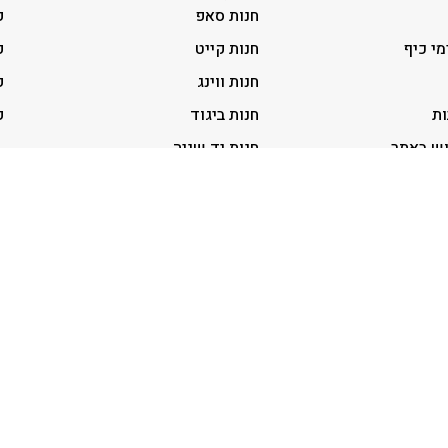
חנות סאפ
ק
מי כיף
חנות קייט
ק
חנות ווינג
ק
ות
חנות ביגוד
ק
וש באתר
חנות יד שניה