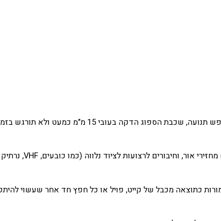
 הספוג הדקה בעובי 15 מ"מ כמעט ולא תורגש בזמן
מורות כתוצאה מכבל של קייט, פויל או כל חפץ חד אחר שעשוי להיתקל