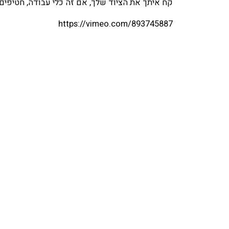
קח איתך את הציוד שלך, אם זה כלי עבודה, חטיפים 
https://vimeo.com/893745887
מידה
XL
צבע
ER