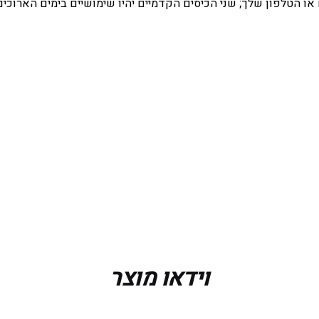
או הטלפון שלך; שני הכיסים הקדמיים יהיו שימושיים בימים הארוכי
L, M, S, XL, X
Black, GING
וידאו מוצר