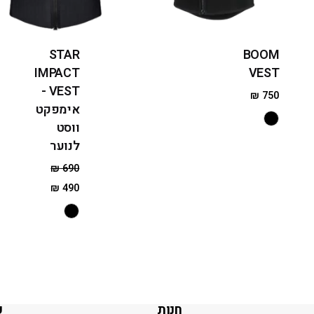
STAR
BOOM
IMPACT
VEST
VEST -
₪
750
אימפקט
ווסט
לנוער
₪
690
₪
490
חנות
ק