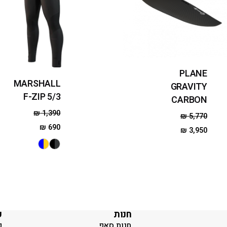
PLANE
MARSHALL
GRAVITY
F-ZIP 5/3
CARBON
₪
1,390
₪
5,770
₪
690
₪
3,950
חנות
ק
חנות סאפ
ק