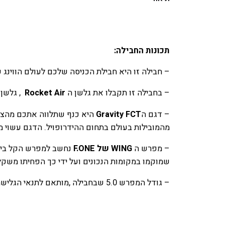
תכונות החבילה:
– חבילה זו היא חבילת הכניסה שלכם לעולם הווינג פ
– בחבילה זו תקבלו את גלשן ה
Rocket Air
, גלשן 
– דגם ה
Gravity FCT
מהמובילות בעולם בתחום ההידרופויל. הדגם עשוי מק
– מפרש ה
WING של F.ONE
נחשב למפרש הקל ביותר
שמוקמו במקומות הנכונים ועל ידי כך הפחיתו משקל
– גודל המפרש 5.0 שבחבילה ,מותאם לתנאי הגלישה בישראל ולמשקלים ממוצעים ומעלה.