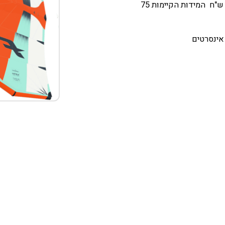
-תורן 65 ס"מ, ניתן להחליף למידה אחרת בתוספת של 150 ש"ח המידות הקיימות 75