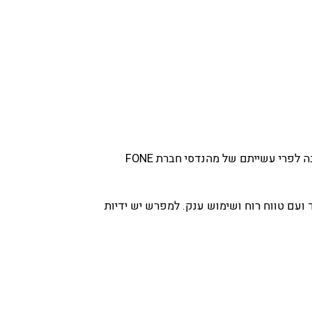
היא כנף שתלווה אתכם מהצעדים הבסיסיים ועד לרמת מתקדמים. הGravity FCT הוא דוגמה טובה לפרי עשייתם של מהנדסי חברת FONE
ועם טווח רוח ושימוש ענק. למפרש יש ידיות