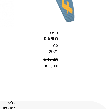
קייט
DIABLO
V.5
2021
₪
15,320
₪
5,800
כללי
המועדון