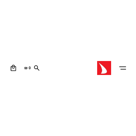
0
₪
0