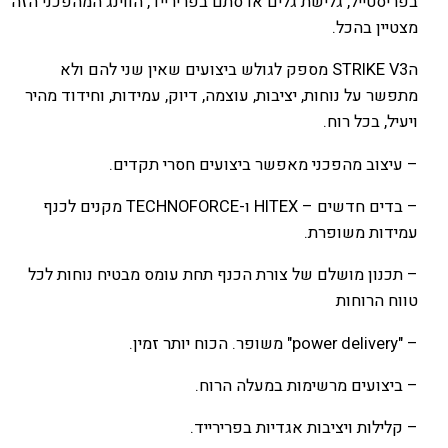
בפריסטייל, גלישת גלים או סתם בפרירייד, הווינג המהפכני הזה
מצטיין בהכל.
הSTRIKE V3 מספק לגולש ביצועים שאין שני להם ולא
מתפשר על נוחות, יציבות, עוצמה, דיוק, עמידות, וחידוד מהיר
ויעיל, בכל רוח.
– עיצוב מהפכני מאפשר ביצועים חסרי תקדים.
– בדים חדשים – HITEX ו-TECHNOFORCE מקנים לכנף
עמידות משופרת.
– תכנון מושלם של צורת הכנף תחת עומס מבטיח נוחות לכל
טווח הרוחות
– "power delivery" משופר. הכוח יותר זמין.
– ביצועים מרשימות במעלה הרוח.
– קלילות ויציבות אגדיות בפרירייד.