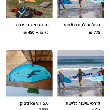
השלמה לקורס 6 שע
סדנת ווינג בכינרת
–
₪
450
₪
70
₪
775
קורס/שיעור גלישת
Strike V.1 5.0 ק
גלים
2575