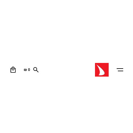
0
₪
0